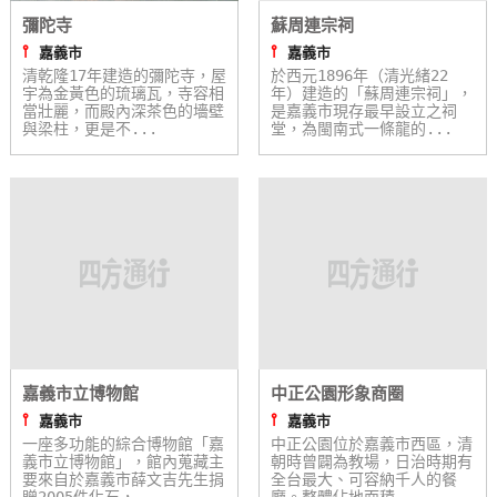
作
彌陀寺
蘇周連宗祠
⫯
⫯
嘉義市
嘉義市
清乾隆17年建造的彌陀寺，屋
於西元1896年（清光緒22
宇為金黃色的琉璃瓦，寺容相
年）建造的「蘇周連宗祠」，
廠
當壯麗，而殿內深茶色的墻壁
是嘉義市現存最早設立之祠
商
與梁柱，更是不...
堂，為閩南式一條龍的...
合
作
旅
伴
計
劃
嘉義市立博物館
中正公園形象商圈
商
⫯
⫯
嘉義市
嘉義市
品
一座多功能的綜合博物館「嘉
中正公園位於嘉義市西區，清
義市立博物館」，館內蒐藏主
朝時曾闢為教場，日治時期有
宣
要來自於嘉義市薛文吉先生捐
全台最大、可容納千人的餐
傳