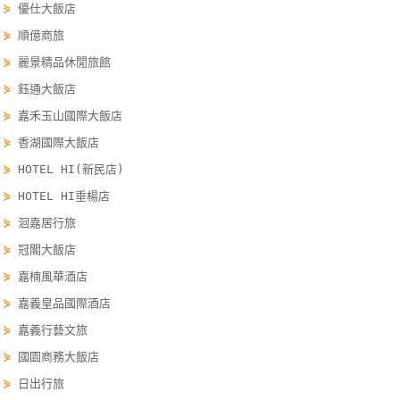
⋟
優仕大飯店
單
⋟
順億商旅
管
理
⋟
麗景精品休閒旅館
⋟
鈺通大飯店
⋟
嘉禾玉山國際大飯店
會
⋟
香湖國際大飯店
員
帳
⋟
HOTEL HI(新民店)
戶
⋟
HOTEL HI垂楊店
⋟
洄嘉居行旅
客
⋟
冠閣大飯店
服
⋟
嘉楠風華酒店
聯
⋟
嘉義皇品國際酒店
絡
⋟
嘉義行藝文旅
單
⋟
國園商務大飯店
⋟
日出行旅
Line