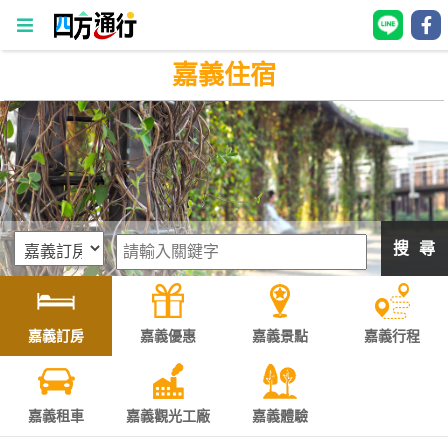
嘉義住宿
四
方
通
行
訂
房
搜 尋
台
灣
訂
嘉義訂房
嘉義優惠
嘉義景點
嘉義行程
房
直接跟飯店訂房
HOT
嘉義租車
嘉義觀光工廠
嘉義體驗