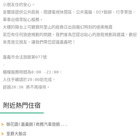
小朋友住的安心。
玩
安蘭居提供公共廚房、閱讀電視休閒區、公共電腦、DIY鬆餅、行李寄放、
樂
單車出借等貼心服務。
地
大樓的陽台上可觀賞阿里山的經典日出與魔幻時刻的絕美晚霞
圖
若您有任何旅遊規劃的問題，我們會為您提出貼心的旅程規劃與建議，歡迎
來青旅交朋友，讓我們帶您認識嘉義吧！
顧
客
嘉義市合法旅館第077號
服
-
務
櫃檯服務時間為8:00 -21:00，
入住手續請於20:00前完成，
超過20:30 將不再接待。
顧
客
滿
附近熱門住宿
意
度
⋟
御花園(嘉義館)商務汽車旅館...
⋟
皇爵大飯店
訂