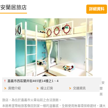
特
安蘭居旅店
詳細資料
色
民
宿
全
球
租
車
網
紅
⫯
嘉義市西區蘭井街465號14樓之1、4
安
帶
⋟
房間介紹
⋟
線上訂房
⋟
交通資訊
蘭
你
居
玩
旅店，為位於嘉義市火車站前之合法旅館。
本館希望帶給旅客像回到家一樣的溫馨感，全館使用無毒環保綠建材，讓大