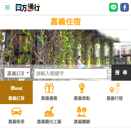
嘉義住宿
四
方
通
行
訂
房
搜 尋
台
灣
訂
嘉義訂房
嘉義優惠
嘉義景點
嘉義行程
房
直接跟飯店訂房
HOT
嘉義租車
嘉義觀光工廠
嘉義體驗