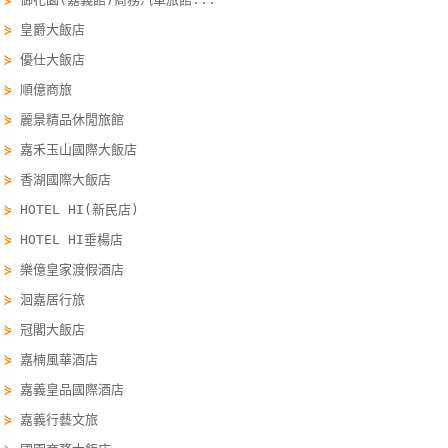
單
⋟
皇爵大飯店
管
⋟
優仕大飯店
理
⋟
順億商旅
⋟
麗景精品休閒旅館
會
⋟
嘉禾玉山國際大飯店
員
⋟
香湖國際大飯店
帳
⋟
HOTEL HI(新民店)
戶
⋟
HOTEL HI垂楊店
⋟
樂億皇家渡假酒店
客
⋟
洄嘉居行旅
服
聯
⋟
冠閣大飯店
絡
⋟
嘉楠風華酒店
單
⋟
嘉義皇品國際酒店
⋟
嘉義行藝文旅
Line