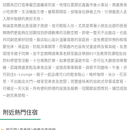
冠閣為您打造專屬您遠離家的家，地理位置鄰近嘉義市後火車站，周邊美食
玩
小吃齊聚，生活機能方便。雖緊鄰鬧區，卻隱身在靜巷之內，引領著旅人走
樂
入鬧中取靜的美好天地。
地
無論是商務出差或親子旅遊，皆可輕鬆入住。尤其是帶著小朋友出遊的爸爸
圖
媽媽們更能夠在冠閣找到舒適歡樂的活動空間，即使一整天不出飯店，也能
共同創造美好回憶。飯店貼心設計溫馨寬敞的家庭房，並免費提供預約租借
顧
嬰兒床、澡盆組、奶瓶消毒鍋等，而餐廳內也設有兒童座椅及餐具組，友善
客
環境令親子同樂。並不定期聘請專業老師至飯店舉辦DIY及教育性課程如自
服
然科學營等活動，十分寓教於樂。如果想要漫遊市區，亦可在大廳使用導覽
務
機，認識周邊景點及美食店家，或借用單車騎乘，探索不同趣味。午後，亦
可前往G-Lounge，親子一起品嚐可口的輕食點心，喝杯咖啡、冰沙、花茶
顧
等，不出飯店大門一樣享受美食及悠閒；而豐盛味美的自助式早餐或套餐，
客
可補足一天元氣。所有便利舒適的設施及服務，冠閣都設想周到，讓您成就
滿
一趟完美旅程。
意
度
附近熱門住宿
訂
⋟
御花園(嘉義館)商務汽車旅館...