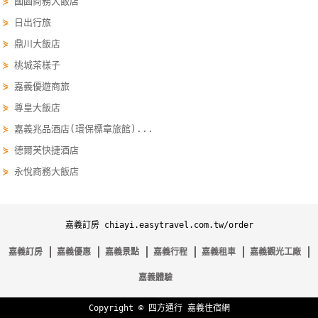
⋟
國園商務大飯店
線
⋟
日出行旅
上
⋟
鼎川大飯店
客
⋟
桃城茶樣子
服
⋟
嘉義優遊商旅
⋟
尊皇大飯店
紅
⋟
嘉義兆品酒店(環保標章旅館)...
利
查
⋟
德爾芙快捷酒店
詢
⋟
永悅商務大飯店
訂
嘉義訂房 chiayi.easytravel.com.tw/order
房
Q&A
嘉義訂房
嘉義優惠
嘉義景點
嘉義行程
嘉義租車
嘉義觀光工廠
嘉義體驗
國
Copyright ©
四方通行
嘉義住宿網
旅