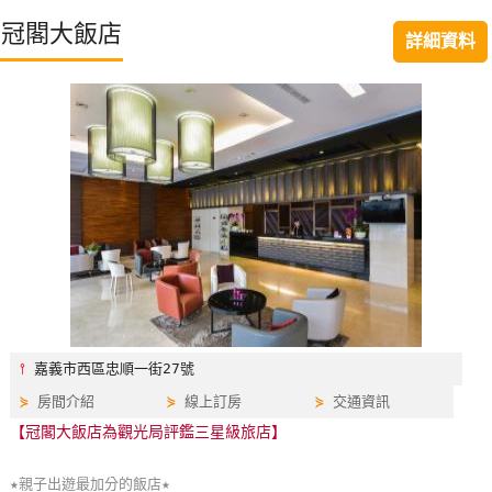
特
冠閣大飯店
詳細資料
色
民
宿
全
球
租
車
網
紅
⫯
嘉義市西區忠順一街27號
帶
⋟
房間介紹
⋟
線上訂房
⋟
交通資訊
你
【冠閣大飯店為觀光局評鑑三星級旅店】
玩
★親子出遊最加分的飯店★