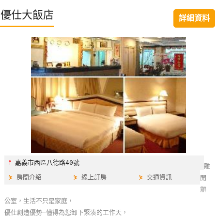
特
優仕大飯店
詳細資料
色
民
宿
全
球
租
車
網
紅
⫯
嘉義市西區八德路40號
離
帶
⋟
房間介紹
⋟
線上訂房
⋟
交通資訊
開
你
辦
玩
公室，生活不只是家庭，
優仕創造優勢—懂得為您卸下緊湊的工作天，