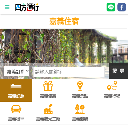
嘉義住宿
四
方
通
行
訂
房
搜 尋
台
灣
訂
嘉義訂房
嘉義優惠
嘉義景點
嘉義行程
房
直接跟飯店訂房
HOT
嘉義租車
嘉義觀光工廠
嘉義體驗