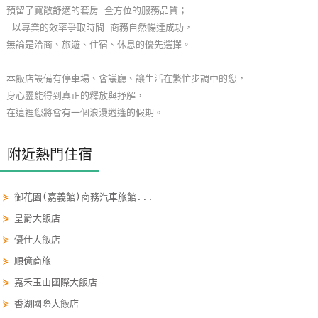
預留了寬敞舒適的套房 全方位的服務品質；
玩
—以專業的效率爭取時間 商務自然暢達成功，
樂
無論是洽商、旅遊、住宿、休息的優先選擇。
地
圖
本飯店設備有停車場、會議廳、讓生活在繁忙步調中的您，
身心靈能得到真正的釋放與抒解，
顧
在這裡您將會有一個浪漫逍遙的假期。
客
服
務
附近熱門住宿
⋟
御花園(嘉義館)商務汽車旅館...
顧
客
⋟
皇爵大飯店
滿
⋟
優仕大飯店
意
⋟
順億商旅
度
⋟
嘉禾玉山國際大飯店
⋟
香湖國際大飯店
訂