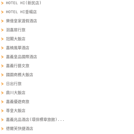
⋟
HOTEL HI(新民店)
單
⋟
HOTEL HI垂楊店
管
理
⋟
樂億皇家渡假酒店
⋟
洄嘉居行旅
⋟
冠閣大飯店
會
⋟
嘉楠風華酒店
員
帳
⋟
嘉義皇品國際酒店
戶
⋟
嘉義行藝文旅
⋟
國園商務大飯店
客
⋟
日出行旅
服
⋟
鼎川大飯店
聯
⋟
嘉義優遊商旅
絡
⋟
尊皇大飯店
單
⋟
嘉義兆品酒店(環保標章旅館)...
⋟
德爾芙快捷酒店
Line