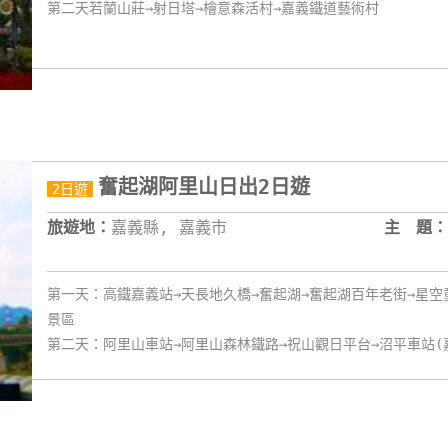
第二天若蘭山莊→射日塔→檜意森活村→嘉義鐵道藝術村
奮起湖阿里山日出2日遊
2日遊
旅遊地：
嘉義縣, 嘉義市
主 題：
第一天：高鐵嘉義站→天長地久橋→奮起湖→奮起湖百年老街→星空
景區
第二天：阿里山車站→阿里山森林鐵路→祝山觀日平台→沼平車站(