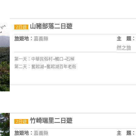
山豬部落二日遊
2日遊
旅遊地：
嘉義縣
主 題：
然之旅
第一天：中華民俗村→觸口→石棹
第二天：奮起湖→奮起湖百年老街
竹崎瑞里二日遊
2日遊
旅遊地：
嘉義縣
主 題：