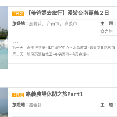
【帶爸媽去旅行】漫遊台南嘉義２日
2日遊
旅遊地：
嘉義縣, 台南市, 嘉義市
主 題：
食之旅
,,,
第一天：奇美博物館→北門遊客中心。水晶教堂→嘉義文化路夜市
第二天：玻璃高跟鞋教堂→布袋漁港→檜意森活村
嘉義農場休閒之旅Part1
2日遊
旅遊地：
嘉義縣
主 題：