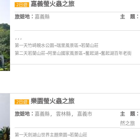
嘉義螢火蟲之旅
2日遊
旅遊地：
嘉義縣
主 題：
,,,
第一天竹崎親水公園→瑞里風景區→若蘭山莊
第二天若蘭山莊→阿里山國家風景區→奮起湖→奮起湖百年老街
樂園螢火蟲之旅
2日遊
旅遊地：
嘉義縣, 雲林縣, 嘉義市
主 題：
然之旅
第一天劍湖山世界主題樂園→若蘭山莊