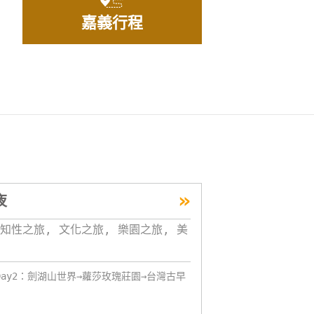
嘉義行程
»
夜
知性之旅, 文化之旅, 樂園之旅, 美
Day2：劍湖山世界→蘿莎玫瑰莊園→台灣古早