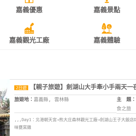
嘉義優惠
嘉義景點
嘉義觀光工廠
嘉義體驗
【親子旅遊】劍湖山大手牽小手兩天一
2日遊
旅遊地：
嘉義縣, 雲林縣
主 題：
食之旅
,,,Day1：北港朝天宮→熊大庄森林觀光工廠→劍湖山王子大飯店
味甕窯雞