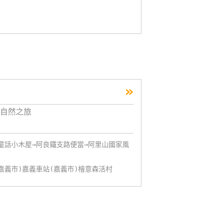
»
自然之旅
童話小木屋→阿良鐵支路便當→阿里山國家風
嘉義市)嘉義車站(嘉義市)檜意森活村