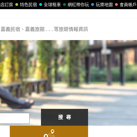
飯店訂房
特色民宿
全球租車
網紅帶你玩
玩樂地圖
會員帳戶
嘉義民宿、嘉義旅館...等旅遊情報資訊
搜 尋