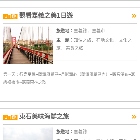
線
»
上
觀看嘉義之美1日遊
1日遊
客
服
旅遊地：
嘉義縣, 嘉義市
主 題：
知性之旅, 在地文化, 文化之
旅, 美食之旅
紅
利
查
詢
第一天：行嘉吊橋→蘭潭風景區→月影潭心（蘭潭風景區內）→觀音瀑布→嘉
樂福夜市→嘉義森林之歌
訂
房
Q&A
»
東石美味海鮮之旅
1日遊
國
旅遊地：
嘉義縣
旅