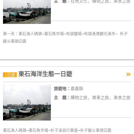
主 題：
在地文化, 購物之旅, 美食之旅
卡
訂
房
第一天：東石漁人碼頭→東石魚市場→布袋鹽場→布袋漁港觀光漁市→ 朴子
請
腳火車頭公園
款
收
據
»
東石海洋生態一日遊
1日遊
合
作
旅遊地：
嘉義縣
提
案
主 題：
購物之旅, 單車之旅, 美食之旅
飯
店
東石漁人碼頭→東石魚市場→朴子溪自行車道→朴子腳火車頭公園
合