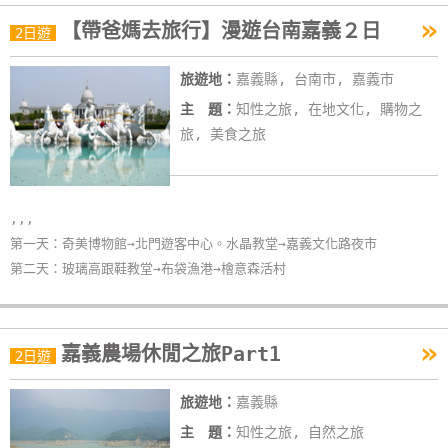
»
【帶爸媽去旅行】漫遊台南嘉義２日
2日遊
旅遊地：
嘉義縣, 台南市, 嘉義市
主 題：
知性之旅, 在地文化, 購物之
旅, 美食之旅
,,,
第一天：奇美博物館→北門遊客中心。水晶教堂→嘉義文化路夜市
第二天：玻璃高跟鞋教堂→布袋漁港→檜意森活村
»
嘉義農場休閒之旅Part1
2日遊
旅遊地：
嘉義縣
主 題：
知性之旅, 自然之旅