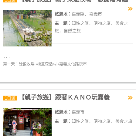
1日遊
»
旅遊地：
嘉義縣, 嘉義市
主 題：
知性之旅, 購物之旅, 美食之
旅, 自然之旅
,,,
第一天：綠盈牧場→檜意森活村→嘉義文化路夜市
»
【親子旅遊】跟著ＫＡＮＯ玩嘉義
1日遊
旅遊地：
嘉義市
主 題：
知性之旅, 購物之旅, 美食之旅