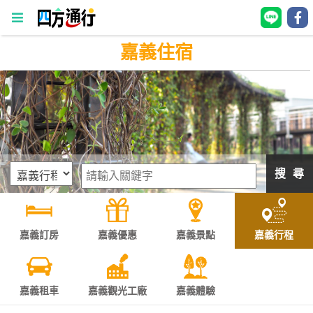
嘉義住宿
四
方
通
行
訂
房
搜 尋
台
灣
訂
嘉義訂房
嘉義優惠
嘉義景點
嘉義行程
房
直接跟飯店訂房
HOT
嘉義租車
嘉義觀光工廠
嘉義體驗