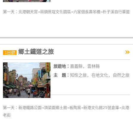
單
第一天：北港朝天宮→蒜頭蔗埕文化園區→六家佃長壽吊橋→朴子溪自行車道
管
理
會
員
»
鄉土鐵道之旅
1日遊
帳
戶
旅遊地：
嘉義縣, 雲林縣
主 題：
知性之旅, 在地文化, 自然之旅
客
服
聯
絡
第一天：新港鐵路公園→頂菜園鄉土館→板陶窯→新港文化館25號倉庫→北港
單
老街
Line