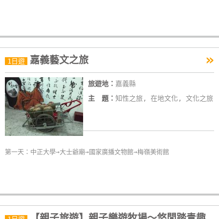
作
廠
商
»
嘉義藝文之旅
1日遊
合
作
旅遊地：
嘉義縣
主 題：
知性之旅, 在地文化, 文化之旅
旅
伴
計
劃
第一天：中正大學→大士爺廟→國家廣播文物館→梅嶺美術館
商
品
宣
傳
【親子旅遊】親子樂遊牧場～悠閒踏青趣