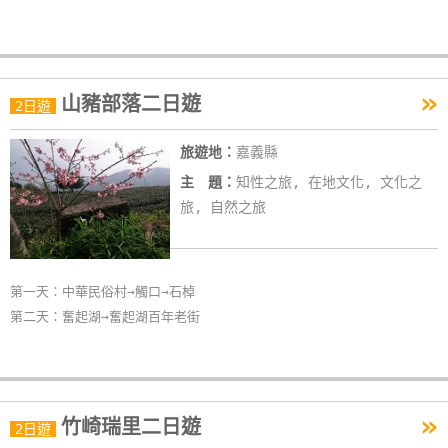
»
山豬部落二日遊
2日遊
旅遊地：
嘉義縣
主 題：
知性之旅, 在地文化, 文化之
旅, 自然之旅
第一天：中華民俗村→觸口→石棹
第二天：奮起湖→奮起湖百年老街
»
竹崎瑞里二日遊
2日遊