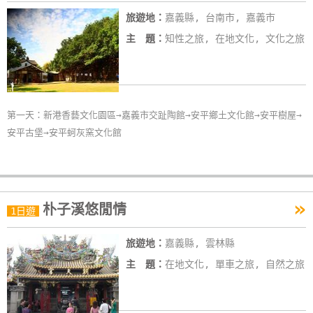
玩
旅遊地：
嘉義縣, 台南市, 嘉義市
樂
主 題：
知性之旅, 在地文化, 文化之旅
地
圖
顧
客
第一天：新港香藝文化園區→嘉義市交趾陶館→安平鄉土文化館→安平樹屋→
服
安平古堡→安平蚵灰窯文化館
務
顧
»
朴子溪悠閒情
1日遊
客
滿
旅遊地：
嘉義縣, 雲林縣
意
度
主 題：
在地文化, 單車之旅, 自然之旅
訂