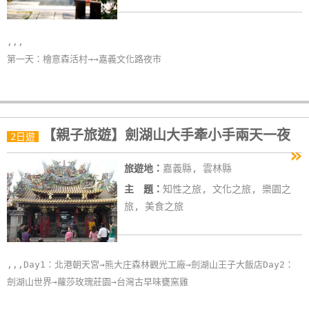
,,,
第一天：檜意森活村→→嘉義文化路夜市
【親子旅遊】劍湖山大手牽小手兩天一夜
2日遊
»
旅遊地：
嘉義縣, 雲林縣
主 題：
知性之旅, 文化之旅, 樂園之
旅, 美食之旅
,,,Day1：北港朝天宮→熊大庄森林觀光工廠→劍湖山王子大飯店Day2：
劍湖山世界→蘿莎玫瑰莊園→台灣古早味甕窯雞