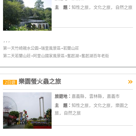
主 題：
知性之旅, 文化之旅, 自然之旅
,,,
第一天竹崎親水公園→瑞里風景區→若蘭山莊
第二天若蘭山莊→阿里山國家風景區→奮起湖→奮起湖百年老街
»
樂園螢火蟲之旅
2日遊
旅遊地：
嘉義縣, 雲林縣, 嘉義市
主 題：
知性之旅, 文化之旅, 樂園之
旅, 自然之旅