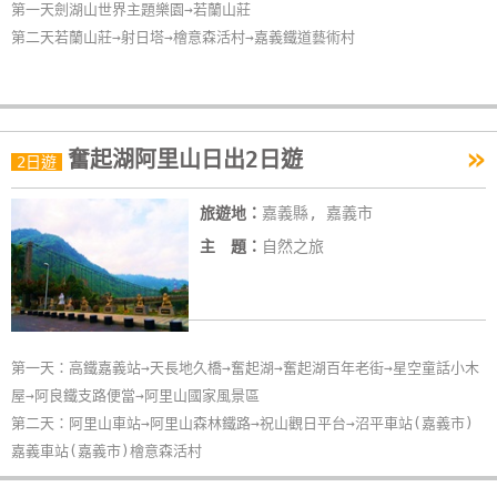
第一天劍湖山世界主題樂園→若蘭山莊
第二天若蘭山莊→射日塔→檜意森活村→嘉義鐵道藝術村
»
奮起湖阿里山日出2日遊
2日遊
旅遊地：
嘉義縣, 嘉義市
主 題：
自然之旅
第一天：高鐵嘉義站→天長地久橋→奮起湖→奮起湖百年老街→星空童話小木
屋→阿良鐵支路便當→阿里山國家風景區
第二天：阿里山車站→阿里山森林鐵路→祝山觀日平台→沼平車站(嘉義市)
嘉義車站(嘉義市)檜意森活村