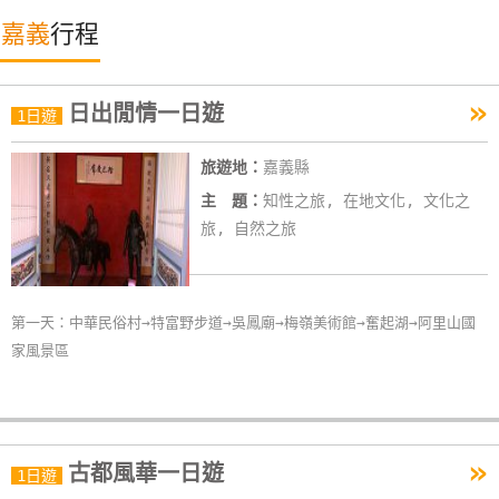
特
嘉義
行程
色
民
»
宿
日出閒情一日遊
1日遊
旅遊地：
嘉義縣
全
主 題：
知性之旅, 在地文化, 文化之
球
旅, 自然之旅
租
車
第一天：中華民俗村→特富野步道→吳鳳廟→梅嶺美術館→奮起湖→阿里山國
網
家風景區
紅
帶
你
玩
»
古都風華一日遊
1日遊