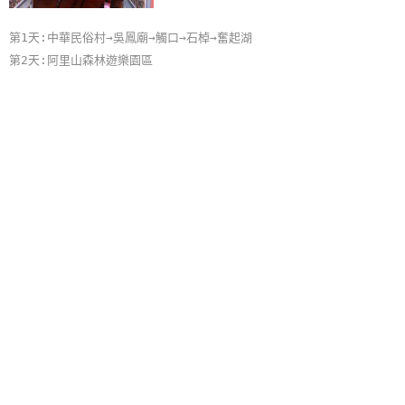
第1天:中華民俗村→吳鳳廟→觸口→石棹→奮起湖
第2天:阿里山森林遊樂園區
»
阿里山日出情Part2
2日遊
旅遊地：
嘉義縣
主 題：
在地文化, 樂園之旅, 自然之旅
第一天：中華民俗村→吳鳳廟→觸口→奮起湖
第二天：石棹 → 阿里山森林遊樂園區→特富野步道